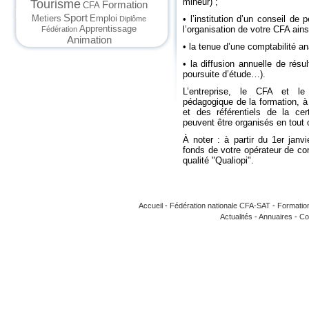
mineur) ;
Tourisme
Formation
CFA
Sport
Metiers
Emploi
• l’institution d’un conseil de 
Diplôme
Apprentissage
l’organisation de votre CFA ain
Fédération
Animation
• la tenue d’une comptabilité an
• la diffusion annuelle de résul
poursuite d’étude…).
L’entreprise, le CFA et le 
pédagogique de la formation, à 
et des référentiels de la cer
peuvent être organisés en tout 
À noter : à partir du 1er janv
fonds de votre opérateur de co
qualité "Qualiopi".
Accueil
-
Fédération nationale CFA-SAT
-
Formatio
Actualités
-
Annuaires
-
Co