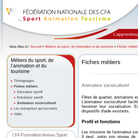
L’apprentiss
Vous êtes ici :
Accueil
>
Métiers du sport, de l'animation et du tourisme
>
Fiches métier
Métiers du sport, de
Fiches métiers
l'animation et du
tourisme
Témoignages
Animateur socioculturel
Fiches métiers
Educateur sportif
Fêtes de quartier, animations 
Entraîneur sportif
L'animateur socioculturel facili
Animateur socioculturel
favoriser leur socialisation. 
Les entreprises qui recrutent
dispositifs d'aide existants.
Vidéo
Profil et fonctions
Les missions de l'animateur soc
Formation
Sport
CFA
Metiers
Il peut, selon son niveau de q