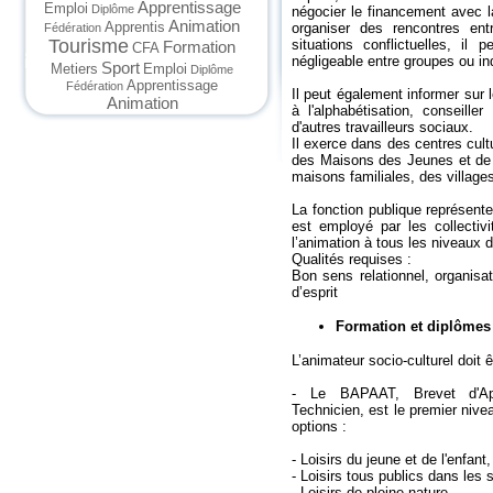
Apprentissage
Emploi
Diplôme
négocier le financement avec 
Animation
Apprentis
organiser des rencontres ent
Fédération
Tourisme
situations conflictuelles, il
Formation
CFA
négligeable entre groupes ou in
Sport
Metiers
Emploi
Diplôme
Apprentissage
Fédération
Il peut également informer sur 
Animation
à l'alphabétisation, conseille
d'autres travailleurs sociaux.
Il exerce dans des centres cult
des Maisons des Jeunes et de l
maisons familiales, des village
La fonction publique représent
est employé par les collectivi
l’animation à tous les niveaux d
Qualités requises :
Bon sens relationnel, organisa
d’esprit
Formation et diplômes
L’animateur socio-culturel doit ê
- Le BAPAAT, Brevet d'Apti
Technicien, est le premier nivea
options :
- Loisirs du jeune et de l'enfant,
- Loisirs tous publics dans les s
- Loisirs de pleine nature.