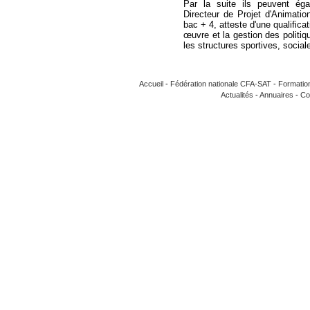
Par la suite ils peuvent ég
Directeur de Projet d'Animati
bac + 4, atteste d'une qualifica
œuvre et la gestion des politi
les structures sportives, sociale
Accueil
-
Fédération nationale CFA-SAT
-
Formatio
Actualités
-
Annuaires
-
Co