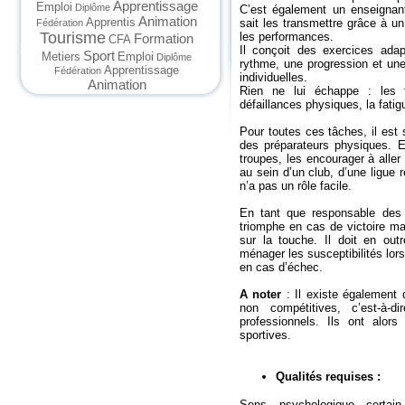
Apprentissage
Emploi
Diplôme
C’est également un enseignant
Animation
Apprentis
sait les transmettre grâce à 
Fédération
Tourisme
les performances.
Formation
CFA
Il conçoit des exercices ada
Sport
Metiers
Emploi
Diplôme
rythme, une progression et une
Apprentissage
Fédération
individuelles.
Animation
Rien ne lui échappe : les fa
défaillances physiques, la fatig
Pour toutes ces tâches, il est
des préparateurs physiques. E
troupes, les encourager à aller 
au sein d’un club, d’une ligue r
n’a pas un rôle facile.
En tant que responsable des r
triomphe en cas de victoire mai
sur la touche. Il doit en out
ménager les susceptibilités lors
en cas d’échec.
A noter
: Il existe également 
non compétitives, c’est-à-
professionnels. Ils ont alor
sportives.
Qualités requises :
Sens psychologique certain