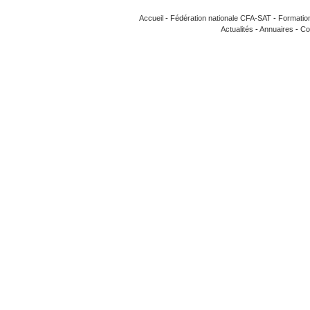
Accueil
-
Fédération nationale CFA-SAT
-
Formatio
Actualités
-
Annuaires
-
Co