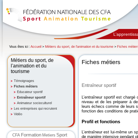
L’apprentiss
Vous êtes ici :
Accueil
>
Métiers du sport, de l'animation et du tourisme
>
Fiches métier
Métiers du sport, de
Fiches métiers
l'animation et du
tourisme
Témoignages
Entraîneur sportif
Fiches métiers
Educateur sportif
L’entraîneur sportif est chargé
Entraîneur sportif
niveau et de les préparer à de
Animateur socioculturel
leurs échecs comme de leurs su
Les entreprises qui recrutent
fonction des conditions de prati
Vidéo
Profil et fonctions
L’entraîneur est lui-même un spo
Formation
Sport
CFA
Metiers
de manière intensive pendant p