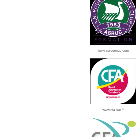
www.asrouenuc.com
www.cfa-sat.fr