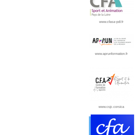
www.cfasa-pdl.fr
www.aprunformation.fr
www.csjc.corsica