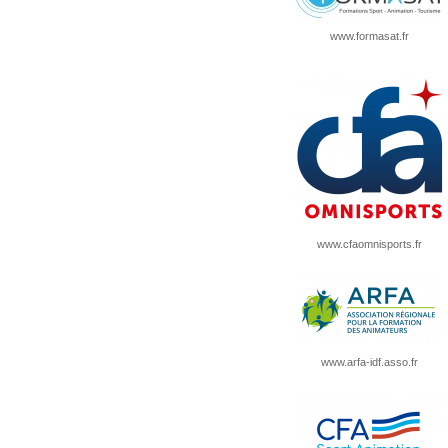
www.formasat.fr
www.cfaomnisports.fr
www.arfa-idf.asso.fr