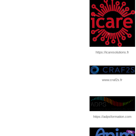
https://icaresolutions.fr
www.craf2s.fr
https://adpsformation.com