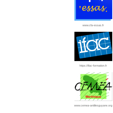
www.cfa-essas.fr
https://ifac-formation.fr
www.cemea-antillesguyane.org