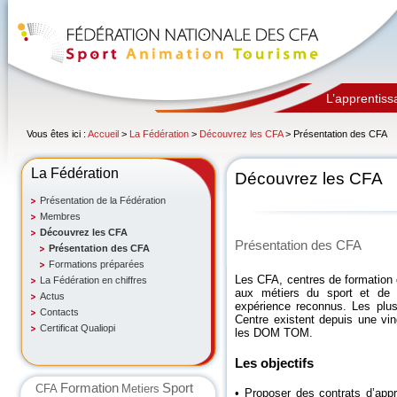
L’apprentiss
Vous êtes ici :
Accueil
>
La Fédération
>
Découvrez les CFA
> Présentation des CFA
La Fédération
Découvrez les CFA
Présentation de la Fédération
Membres
Découvrez les CFA
Présentation des CFA
Présentation des CFA
Formations préparées
Les CFA, centres de formation 
La Fédération en chiffres
aux métiers du sport et de l
Actus
expérience reconnus. Les plu
Contacts
Centre existent depuis une vin
Certificat Qualiopi
les DOM TOM.
Les objectifs
Formation
Sport
CFA
Metiers
• Proposer des contrats d’appr