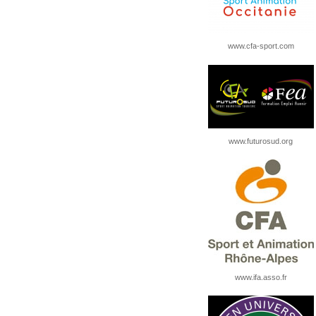
www.cfa-sport.com
www.futurosud.org
www.ifa.asso.fr