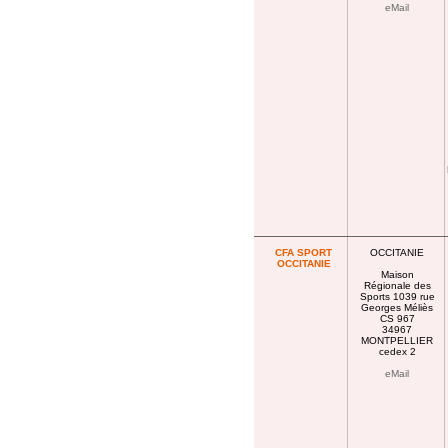
eMail
CFA SPORT
OCCITANIE
OCCITANIE
Maison
Régionale des
Sports 1039 rue
Georges Méliès
CS 967
34967
MONTPELLIER
cedex 2
eMail