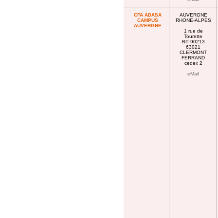
CFA ADASA
AUVERGNE
CAMPUS
RHONE-ALPES
AUVERGNE
1 rue de
Tourette
BP 90213
63021
CLERMONT
FERRAND
cedex 2
eMail