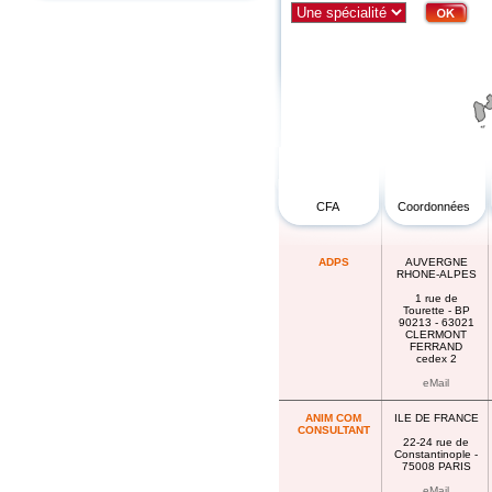
CFA
Coordonnées
ADPS
AUVERGNE
RHONE-ALPES
1 rue de
Tourette - BP
90213 - 63021
CLERMONT
FERRAND
cedex 2
eMail
ANIM COM
ILE DE FRANCE
CONSULTANT
22-24 rue de
Constantinople -
75008 PARIS
eMail