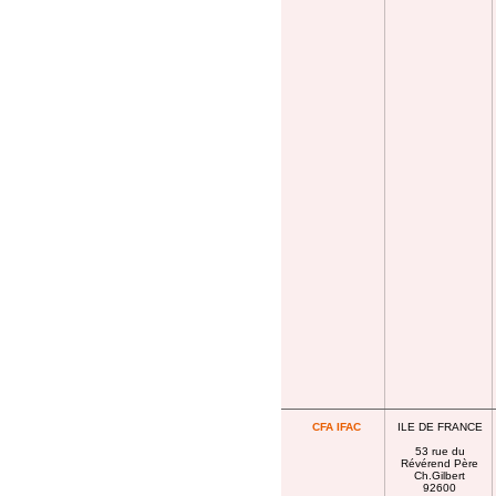
CFA IFAC
ILE DE FRANCE
53 rue du
Révérend Père
Ch.Gilbert
92600