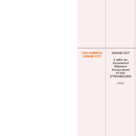
CFA FORM'AS
GRAND EST
GRAND EST
4 allée du
Sommerhof
Bâtiment
Socioculturel
67200
STRASBOURG
eMail