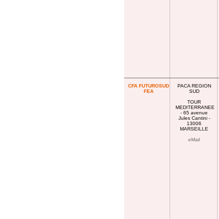
CFA FUTUROSUD
PACA REGION
FEA
SUD
TOUR
MEDITERRANEE
- 65 avenue
Jules Cantini -
13006
MARSEILLE
eMail