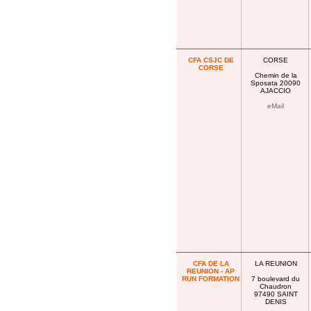
CFA CSJC DE
CORSE
CORSE
Chemin de la
Sposata 20090
AJACCIO
eMail
CFA DE LA
LA REUNION
REUNION - AP
RUN FORMATION
7 boulevard du
Chaudron
97490 SAINT
DENIS