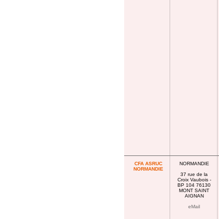
CFA ASRUC
NORMANDIE
NORMANDIE
37 rue de la
Croix Vaubois -
BP 104 76130
MONT SAINT
AIGNAN
eMail