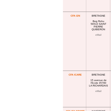
CFA I2N
BRETAGNE
Beg Rohu
56510 SAINT
PIERRE
QUIBERON
eMail
CFA ICARE
BRETAGNE
15 avenue de
l'Ecole 35780
LA RICHARDAIS
eMail