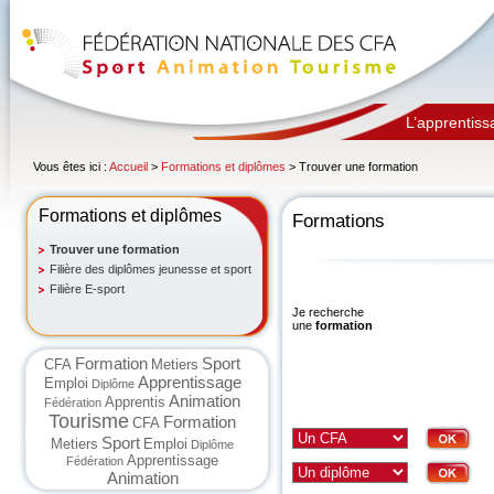
L’apprentiss
Vous êtes ici :
Accueil
>
Formations et diplômes
> Trouver une formation
Formations et diplômes
Formations
Trouver une formation
Filière des diplômes jeunesse et sport
Filière E-sport
Je recherche
une
formation
Formation
Sport
CFA
Metiers
Apprentissage
Emploi
Diplôme
Animation
Apprentis
Fédération
Tourisme
Formation
CFA
Sport
Metiers
Emploi
Diplôme
Apprentissage
Fédération
Animation