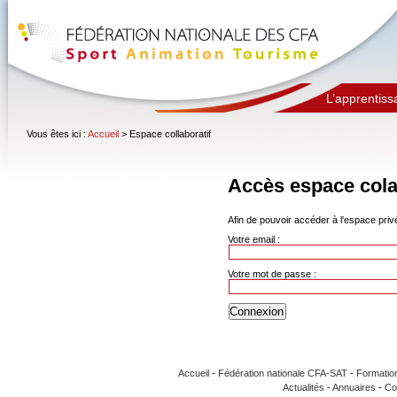
L’apprentiss
Vous êtes ici :
Accueil
> Espace collaboratif
Accès espace cola
Afin de pouvoir accéder à l'espace privé,
Votre email :
Votre mot de passe :
Accueil
-
Fédération nationale CFA-SAT
-
Formatio
Actualités
-
Annuaires
-
Co